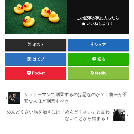
この記事が気に入ったら
いいねしよう！
ポスト
シェア
はてブ
送る
Pocket
feedly
サラリーマンで副業するのは悪なのか？！将来が不
安な人ほど副業すべき
めんどくさい病を治すには「めんどくさい」と言わ
ないことから始まる！