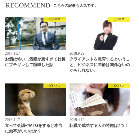
RECOMMEND
こちらの記事も人気です。
ビジネス
ビジネス
2017.11.7
2018.9.29
お酒は怖い…酒癖が悪すぎて社長
クライアントを教育するというこ
にブチギレして喧嘩した話
と、ビジネスに年齢は関係ないの
かもしれない。
ビジネス
ビジネス
2018.4.17
2019.4.12
立って会議やMTGをすると本当
転職で成功する人の特徴は7つ！
に効率がいいのか？