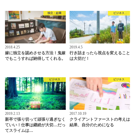
独立・起業
ビジネス
2018.4.25
2019.4.5
嫁に独立を認めさせる方法！鬼嫁
行き詰まったら視点を変えること
でもこうすれば納得してくれる。
は大切だ！
ビジネス
ビジネス
2019.2.13
2017.10.19
新卒で張り切って頑張り過ぎなく
クライアントファーストの考えは
ていい！仕事は継続が大切…だっ
結果、自分のためになる
てスライムは…