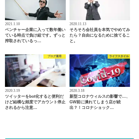
2021.1.10
2020.11.13
ベンチャー企業に入って数年働い
そろそろ会社員を本気でやめてみ
ている時点で負け組です。ずっと
たら？自由になるために捨てるこ
搾取されているっ…
と。
ブログ運用
ライフスタイル
2020.3.19
2020.3.18
ツイッターをbot化すると便利だ
新型コロナウィルスの影響で…、
けど結構な頻度でアカウント停止
GW前に潰れてしまう店が続
されるから注意…
出？！コロナショック…