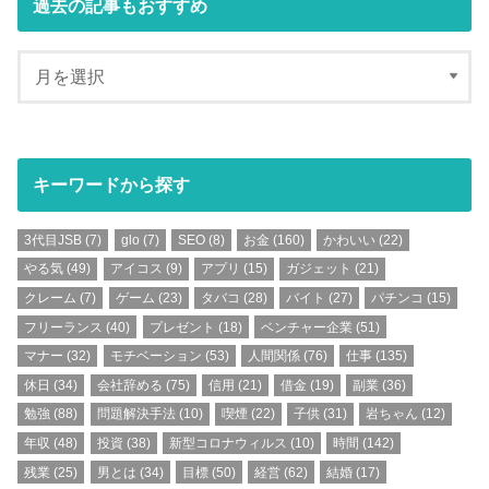
過去の記事もおすすめ
キーワードから探す
3代目JSB
(7)
glo
(7)
SEO
(8)
お金
(160)
かわいい
(22)
やる気
(49)
アイコス
(9)
アプリ
(15)
ガジェット
(21)
クレーム
(7)
ゲーム
(23)
タバコ
(28)
バイト
(27)
パチンコ
(15)
フリーランス
(40)
プレゼント
(18)
ベンチャー企業
(51)
マナー
(32)
モチベーション
(53)
人間関係
(76)
仕事
(135)
休日
(34)
会社辞める
(75)
信用
(21)
借金
(19)
副業
(36)
勉強
(88)
問題解決手法
(10)
喫煙
(22)
子供
(31)
岩ちゃん
(12)
年収
(48)
投資
(38)
新型コロナウィルス
(10)
時間
(142)
残業
(25)
男とは
(34)
目標
(50)
経営
(62)
結婚
(17)