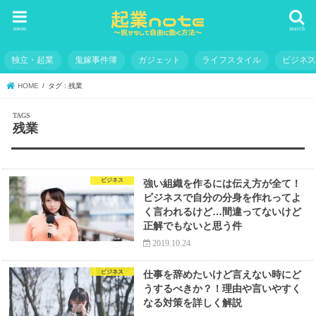
menu
search
独立・起業
鬼嫁事件簿
ガジェット
ライフスタイル
ビジネ
HOME
タグ : 残業
残業
ビジネス
強い組織を作るには伝え方が全て！
ビジネスで自分の分身を作れってよ
く言われるけど…間違ってないけど
正解でもないと思う件
2019.10.24
ビジネス
仕事を辞めたいけど言えない時にど
うするべきか？！理由や言いやすく
なる対策を詳しく解説