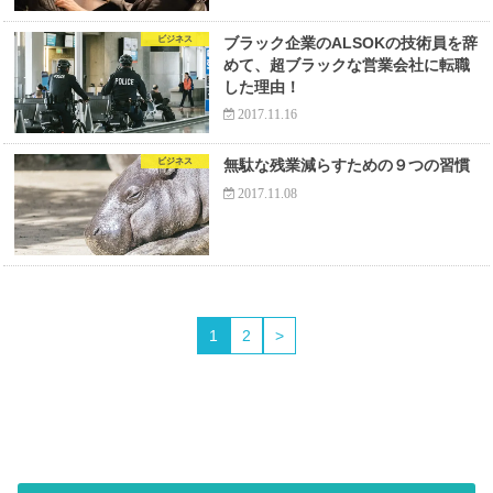
ビジネス
ブラック企業のALSOKの技術員を辞
めて、超ブラックな営業会社に転職
した理由！
2017.11.16
ビジネス
無駄な残業減らすための９つの習慣
2017.11.08
1
2
>