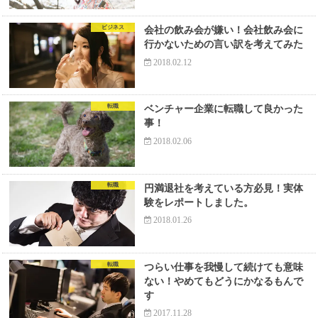
ビジネス
会社の飲み会が嫌い！会社飲み会に
行かないための言い訳を考えてみた
2018.02.12
転職
ベンチャー企業に転職して良かった
事！
2018.02.06
転職
円満退社を考えている方必見！実体
験をレポートしました。
2018.01.26
転職
つらい仕事を我慢して続けても意味
ない！やめてもどうにかなるもんで
す
2017.11.28