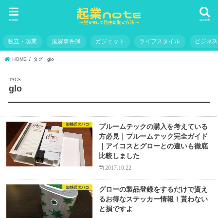
menu
search
独立・起業
鬼嫁事件簿
ガジェット
ライフスタイル
ビジネ
HOME
タグ : glo
glo
加熱式タバコ
プルームテックの購入を考えている
方必見｜プルームテック完全ガイド
｜アイコスとグローとの違いも徹底
比較しました
2017.10.22
加熱式タバコ
グローの製品登録をするだけで貰え
るお得なステッカー情報！貰わない
と損ですよ