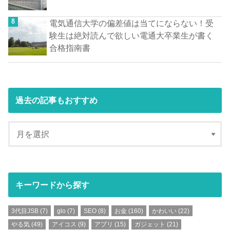
電気通信大学の偏差値は当てにならない！受
験生は絶対読んで欲しい電通大卒業生が書く
合格指南書
過去の記事もおすすめ
キーワードから探す
3代目JSB
(7)
glo
(7)
SEO
(8)
お金
(160)
かわいい
(22)
やる気
(49)
アイコス
(9)
アプリ
(15)
ガジェット
(21)