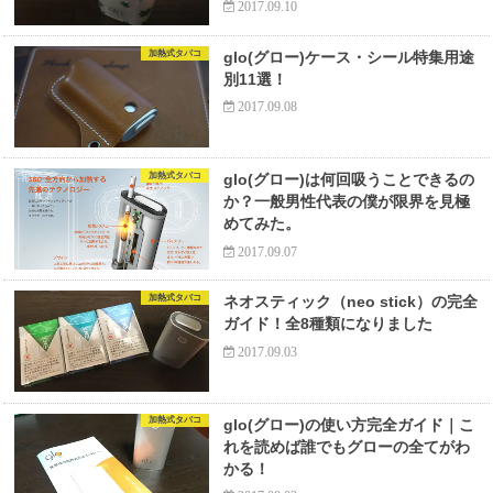
2017.09.10
加熱式タバコ
glo(グロー)ケース・シール特集用途
別11選！
2017.09.08
加熱式タバコ
glo(グロー)は何回吸うことできるの
か？一般男性代表の僕が限界を見極
めてみた。
2017.09.07
加熱式タバコ
ネオスティック（neo stick）の完全
ガイド！全8種類になりました
2017.09.03
加熱式タバコ
glo(グロー)の使い方完全ガイド｜こ
れを読めば誰でもグローの全てがわ
かる！