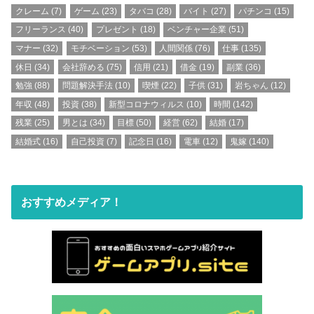
クレーム
(7)
ゲーム
(23)
タバコ
(28)
バイト
(27)
パチンコ
(15)
フリーランス
(40)
プレゼント
(18)
ベンチャー企業
(51)
マナー
(32)
モチベーション
(53)
人間関係
(76)
仕事
(135)
休日
(34)
会社辞める
(75)
信用
(21)
借金
(19)
副業
(36)
勉強
(88)
問題解決手法
(10)
喫煙
(22)
子供
(31)
岩ちゃん
(12)
年収
(48)
投資
(38)
新型コロナウィルス
(10)
時間
(142)
残業
(25)
男とは
(34)
目標
(50)
経営
(62)
結婚
(17)
結婚式
(16)
自己投資
(7)
記念日
(16)
電車
(12)
鬼嫁
(140)
おすすめメディア！