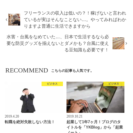
フリーランスの収入は低いの？！稼げないと言われ
ているが実はそんなことない…。やってみればわか
りますよ普通に生活できますから
水害・台風をなめていた…、日本で生活するなら必
要な防災グッズを揃えないとダメかも？台風に使え
る豆知識も必要です！
RECOMMEND
こちらの記事も人気です。
ビジネス
ビジネス
2019.4.20
2019.10.21
転職を絶対失敗しない方法！
起業して1年7ヶ月！ブログのタ
イトルを「YKBlog」から「起業
ノート」…