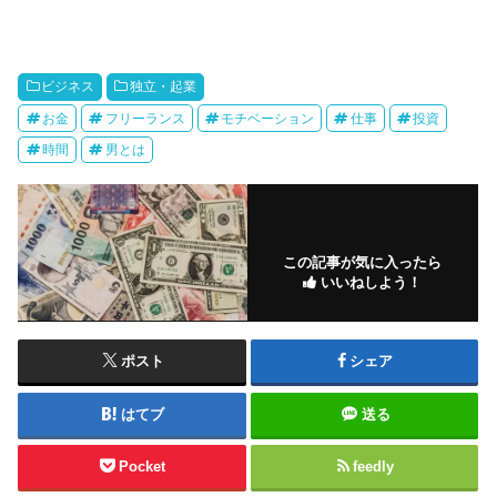
ビジネス
独立・起業
お金
フリーランス
モチベーション
仕事
投資
時間
男とは
この記事が気に入ったら
いいねしよう！
ポスト
シェア
はてブ
送る
Pocket
feedly