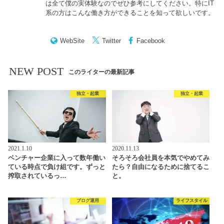
は全て僕の実体験なのでぜひ参考にしてください。特にIT
系の方はこんな働き方ができることを知って欲しいです。
WebSite
Twitter
Facebook
NEW POST
このライターの最新記事
独立・起業
独立・起業
2021.1.10
2020.11.13
ベンチャー企業に入って数年働い
そろそろ会社員を本気でやめてみ
ている時点で負け組です。ずっと
たら？自由になるために捨てるこ
搾取されているっ…
と。
ブログ運用
ライフスタイル