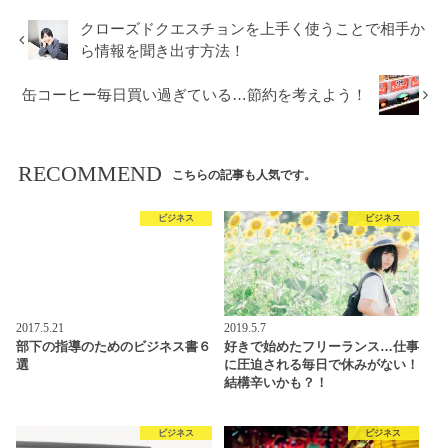
クローズドクエスチョンを上手く使うことで相手か
ら情報を聞き出す方法！
缶コーヒー毎日買い過ぎている…節約を考えよう！
RECOMMEND
こちらの記事も人気です。
ビジネス
ビジネス
2017.5.21
2019.5.7
部下の指導のためのビジネス書６
好きで始めたフリーランス…仕事
選
に圧迫される毎日で休みがない！
結構辛いかも？！
ビジネス
ビジネス