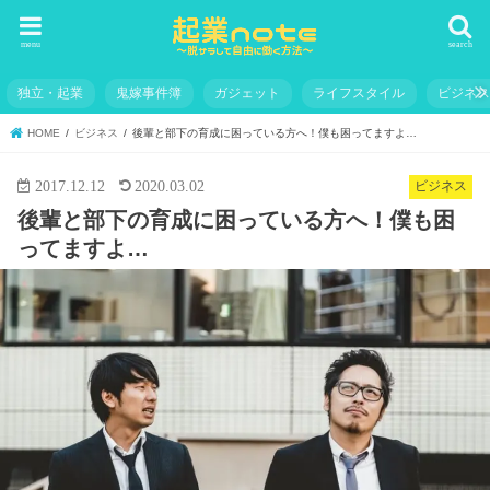
menu
search
独立・起業
鬼嫁事件簿
ガジェット
ライフスタイル
ビジネ
HOME
ビジネス
後輩と部下の育成に困っている方へ！僕も困ってますよ…
2017.12.12
2020.03.02
ビジネス
後輩と部下の育成に困っている方へ！僕も困
ってますよ…