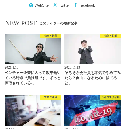
WebSite
Twitter
Facebook
NEW POST
このライターの最新記事
独立・起業
独立・起業
2021.1.10
2020.11.13
ベンチャー企業に入って数年働い
そろそろ会社員を本気でやめてみ
ている時点で負け組です。ずっと
たら？自由になるために捨てるこ
搾取されているっ…
と。
ブログ運用
ライフスタイル