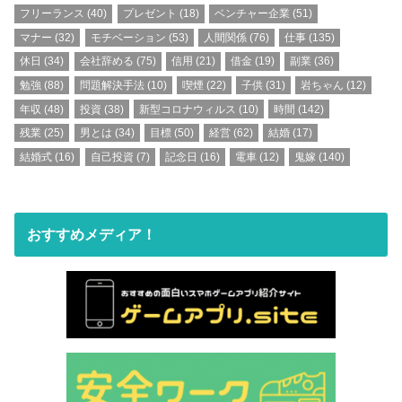
フリーランス
(40)
プレゼント
(18)
ベンチャー企業
(51)
マナー
(32)
モチベーション
(53)
人間関係
(76)
仕事
(135)
休日
(34)
会社辞める
(75)
信用
(21)
借金
(19)
副業
(36)
勉強
(88)
問題解決手法
(10)
喫煙
(22)
子供
(31)
岩ちゃん
(12)
年収
(48)
投資
(38)
新型コロナウィルス
(10)
時間
(142)
残業
(25)
男とは
(34)
目標
(50)
経営
(62)
結婚
(17)
結婚式
(16)
自己投資
(7)
記念日
(16)
電車
(12)
鬼嫁
(140)
おすすめメディア！