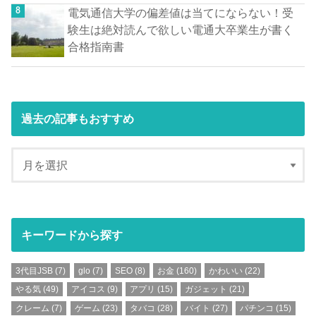
電気通信大学の偏差値は当てにならない！受
験生は絶対読んで欲しい電通大卒業生が書く
合格指南書
過去の記事もおすすめ
キーワードから探す
3代目JSB
(7)
glo
(7)
SEO
(8)
お金
(160)
かわいい
(22)
やる気
(49)
アイコス
(9)
アプリ
(15)
ガジェット
(21)
クレーム
(7)
ゲーム
(23)
タバコ
(28)
バイト
(27)
パチンコ
(15)