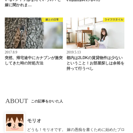
嫁に聞かれま…
嫁との日常
ライフスタイル
2017.8.9
2019.5.13
突然、帰宅途中にカナブンが激突
都内は2LDKの賃貸物件は少ない
してきた時の対処方法
ということ！お部屋探しは余裕を
持って行うべし
ABOUT
この記事をかいた人
モリオ
どうも！モリオです。 嫁の愚痴を書くために始めたブロ