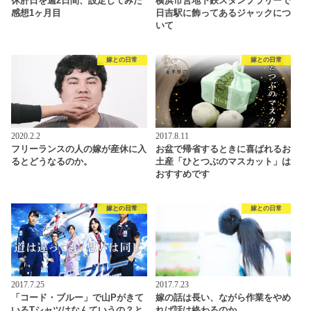
休肝日を週2日間、設定してみた
横浜市営地下鉄スタンプラリーで
感想1ヶ月目
日吉駅に飾ってあるジャックにつ
いて
嫁との日常
嫁との日常
2020.2.2
2017.8.11
フリーランスの人の嫁が産休に入
お盆で帰省するときに喜ばれるお
るとどうなるのか。
土産「ひとつぶのマスカット」は
おすすめです
嫁との日常
嫁との日常
2017.7.25
2017.7.23
「コード・ブルー」で山Pがきて
嫁の話は長い、ながら作業をやめ
いるTシャツはなんていうの？と
れば話は終わるのか