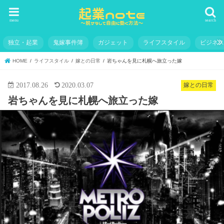
menu
search
独立・起業
鬼嫁事件簿
ガジェット
ライフスタイル
ビジネ
HOME
ライフスタイル
嫁との日常
岩ちゃんを見に札幌へ旅立った嫁
2017.08.26
2020.03.07
嫁との日常
岩ちゃんを見に札幌へ旅立った嫁