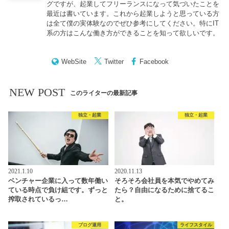
グですが、起業してフリーランスになって気づいたことを
最近は書いています。これから起業しようと思っている方
は全て僕の実体験なのでぜひ参考にしてください。特にIT
系の方はこんな働き方ができることを知って欲しいです。
WebSite
Twitter
Facebook
NEW POST
このライターの最新記事
独立・起業
独立・起業
2021.1.10
2020.11.13
ベンチャー企業に入って数年働い
そろそろ会社員を本気でやめてみ
ている時点で負け組です。ずっと
たら？自由になるために捨てるこ
搾取されているっ…
と。
ブログ運用
ライフスタイル