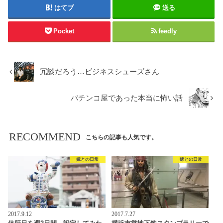
はてブ
送る
Pocket
feedly
冗談だろう…ビジネスシューズさん
パチンコ屋であった本当に怖い話
RECOMMEND
こちらの記事も人気です。
嫁との日常
嫁との日常
2017.9.12
2017.7.27