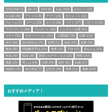
3代目JSB
(7)
glo
(7)
SEO
(8)
お金
(160)
かわいい
(22)
やる気
(49)
アイコス
(9)
アプリ
(15)
ガジェット
(21)
クレーム
(7)
ゲーム
(23)
タバコ
(28)
バイト
(27)
パチンコ
(15)
フリーランス
(40)
プレゼント
(18)
ベンチャー企業
(51)
マナー
(32)
モチベーション
(53)
人間関係
(76)
仕事
(135)
休日
(34)
会社辞める
(75)
信用
(21)
借金
(19)
副業
(36)
勉強
(88)
問題解決手法
(10)
喫煙
(22)
子供
(31)
岩ちゃん
(12)
年収
(48)
投資
(38)
新型コロナウィルス
(10)
時間
(142)
残業
(25)
男とは
(34)
目標
(50)
経営
(62)
結婚
(17)
結婚式
(16)
自己投資
(7)
記念日
(16)
電車
(12)
鬼嫁
(140)
おすすめメディア！