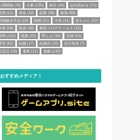
人間関係
(76)
仕事
(135)
休日
(34)
会社辞める
(75)
信用
(21)
借金
(19)
副業
(36)
勉強
(88)
問題解決手法
(10)
喫煙
(22)
子供
(31)
岩ちゃん
(12)
年収
(48)
投資
(38)
新型コロナウィルス
(10)
時間
(142)
残業
(25)
男とは
(34)
目標
(50)
経営
(62)
結婚
(17)
結婚式
(16)
自己投資
(7)
記念日
(16)
電車
(12)
鬼嫁
(140)
おすすめメディア！