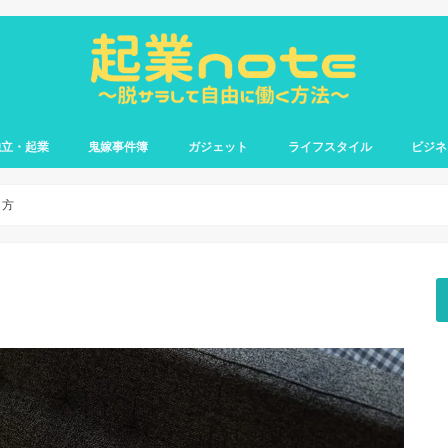
独立・起業
鬼嫁事件簿
ガジェット
ライフスタイル
ビジネ
加熱式タバコ
ウェディング
嫁との日常
お金
資格・勉強
書籍
営業職
転職
後輩部
し方