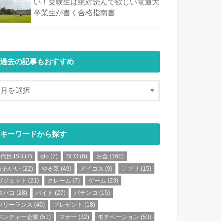
い！受験生は絶対読んで欲しい電通大
卒業生が書く合格指南書
過去の記事もおすすめ
キーワードから探す
3代目JSB
(7)
glo
(7)
SEO
(8)
お金
(160)
かわいい
(22)
やる気
(49)
アイコス
(9)
アプリ
(15)
ガジェット
(21)
クレーム
(7)
ゲーム
(23)
タバコ
(28)
バイト
(27)
パチンコ
(15)
フリーランス
(40)
プレゼント
(18)
ベンチャー企業
(51)
マナー
(32)
モチベーション
(53)