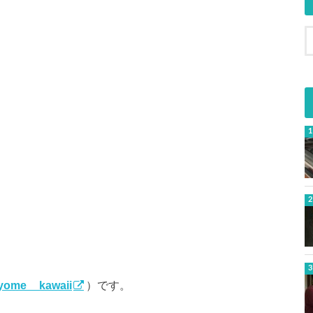
yome__kawaii
）です。