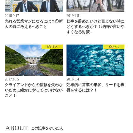
2018.9.17
2019.4.8
売れる営業マンになるには？①新
仕事を辞めたいけど言えない時に
人の時に考えるべきこと
どうするべきか？！理由や言いや
すくなる対策…
ビジネス
ビジネス
2017.10.5
2018.5.4
クライアントからの信頼を失わな
効率的に営業の集客、リードを獲
いために絶対にやってはいけない
得をするには？！
こと！
ABOUT
この記事をかいた人