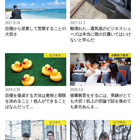
2017.9.18
2017.11.3
目標から逆算して営業することの
靴壊れた…通気底のビジネスシュ
大切さ
ーズは本当に雨の日履いてはいけ
ないと学んだ
ビジネス
後輩部下教育
2019.3.30
2018.3.6
目標を達成する方法は覚悟と期限
後輩教育をするには、実績がとて
を決めること！他人ができること
も大切！机上の空論で話を進めて
はなんだって…
も多分あんま…
ビジネス
ビジネス