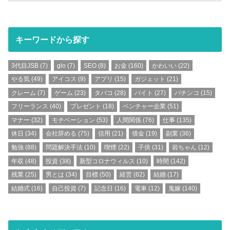
キーワードから探す
3代目JSB
(7)
glo
(7)
SEO
(8)
お金
(160)
かわいい
(22)
やる気
(49)
アイコス
(9)
アプリ
(15)
ガジェット
(21)
クレーム
(7)
ゲーム
(23)
タバコ
(28)
バイト
(27)
パチンコ
(15)
フリーランス
(40)
プレゼント
(18)
ベンチャー企業
(51)
マナー
(32)
モチベーション
(53)
人間関係
(76)
仕事
(135)
休日
(34)
会社辞める
(75)
信用
(21)
借金
(19)
副業
(36)
勉強
(88)
問題解決手法
(10)
喫煙
(22)
子供
(31)
岩ちゃん
(12)
年収
(48)
投資
(38)
新型コロナウィルス
(10)
時間
(142)
残業
(25)
男とは
(34)
目標
(50)
経営
(62)
結婚
(17)
結婚式
(16)
自己投資
(7)
記念日
(16)
電車
(12)
鬼嫁
(140)