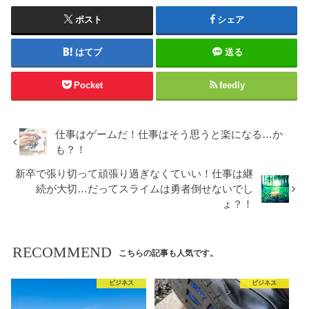
ポスト
シェア
はてブ
送る
Pocket
feedly
仕事はゲームだ！仕事はそう思うと楽になる…か
も？！
新卒で張り切って頑張り過ぎなくていい！仕事は継
続が大切…だってスライムは勇者倒せないでし
ょ？！
RECOMMEND
こちらの記事も人気です。
ビジネス
ビジネス