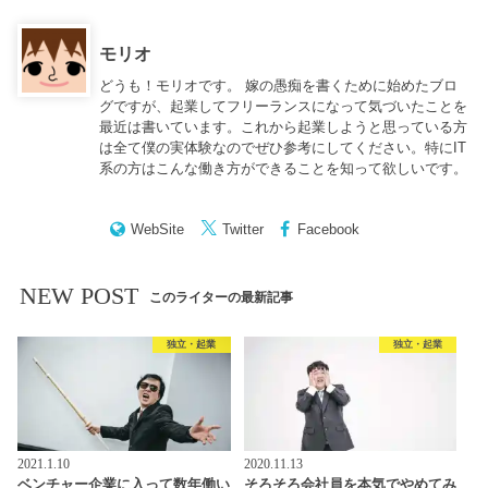
モリオ
どうも！モリオです。 嫁の愚痴を書くために始めたブロ
グですが、起業してフリーランスになって気づいたことを
最近は書いています。これから起業しようと思っている方
は全て僕の実体験なのでぜひ参考にしてください。特にIT
系の方はこんな働き方ができることを知って欲しいです。
WebSite
Twitter
Facebook
NEW POST
このライターの最新記事
独立・起業
独立・起業
2021.1.10
2020.11.13
ベンチャー企業に入って数年働い
そろそろ会社員を本気でやめてみ