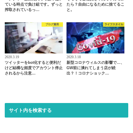
ている時点で負け組です。ずっと
たら？自由になるために捨てるこ
搾取されているっ…
と。
ブログ運用
ライフスタイル
2020.3.19
2020.3.18
ツイッターをbot化すると便利だ
新型コロナウィルスの影響で…、
けど結構な頻度でアカウント停止
GW前に潰れてしまう店が続
されるから注意…
出？！コロナショック…
サイト内を検索する