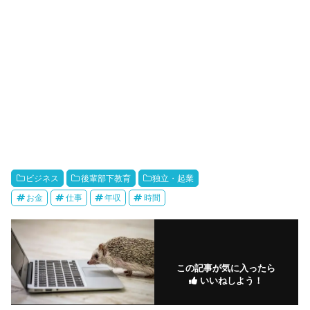
ビジネス
後輩部下教育
独立・起業
お金
仕事
年収
時間
この記事が気に入ったら
いいねしよう！