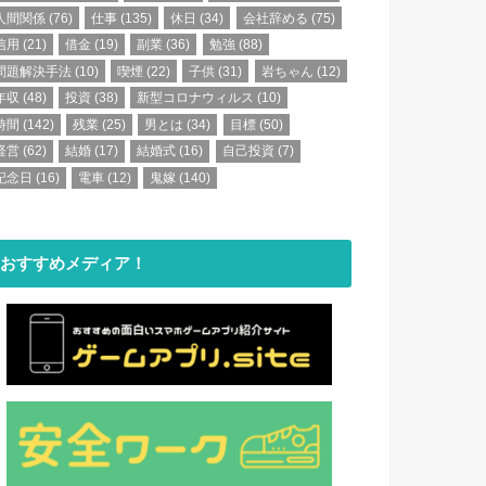
人間関係
(76)
仕事
(135)
休日
(34)
会社辞める
(75)
信用
(21)
借金
(19)
副業
(36)
勉強
(88)
問題解決手法
(10)
喫煙
(22)
子供
(31)
岩ちゃん
(12)
年収
(48)
投資
(38)
新型コロナウィルス
(10)
時間
(142)
残業
(25)
男とは
(34)
目標
(50)
経営
(62)
結婚
(17)
結婚式
(16)
自己投資
(7)
記念日
(16)
電車
(12)
鬼嫁
(140)
おすすめメディア！