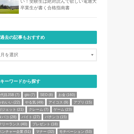
い！受験生は絶対読んで欲しい電通大
卒業生が書く合格指南書
過去の記事もおすすめ
キーワードから探す
3代目JSB
(7)
glo
(7)
SEO
(8)
お金
(160)
かわいい
(22)
やる気
(49)
アイコス
(9)
アプリ
(15)
ガジェット
(21)
クレーム
(7)
ゲーム
(23)
タバコ
(28)
バイト
(27)
パチンコ
(15)
フリーランス
(40)
プレゼント
(18)
ベンチャー企業
(51)
マナー
(32)
モチベーション
(53)