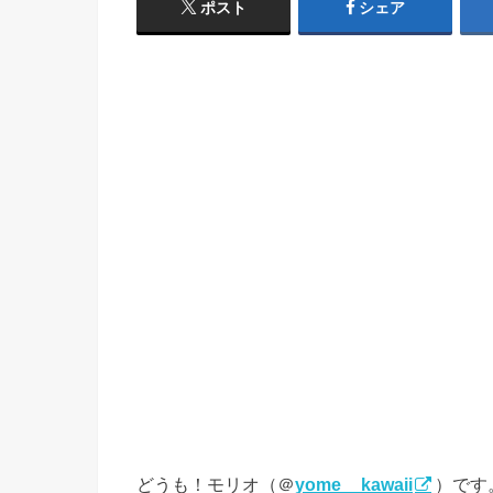
ポスト
シェア
どうも！モリオ（＠
yome__kawaii
）です