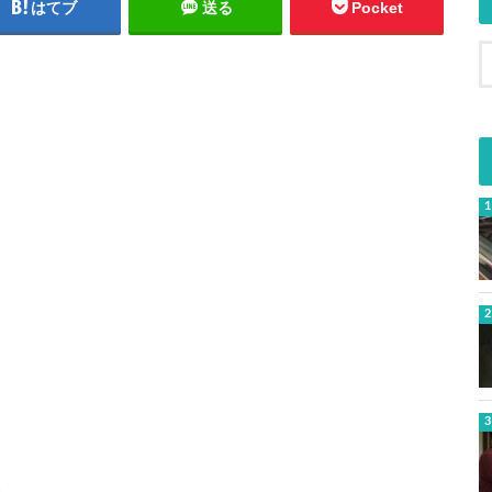
はてブ
送る
Pocket
。