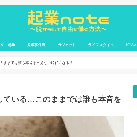
独立・起業
鬼嫁事件簿
ガジェット
ライフスタイル
ビジネ
加熱式タバコ
ウェディング
嫁との日常
お金
資格・勉強
書籍
営業職
転職
後輩部
のままでは誰も本音を言えない時代になる？！
している…このままでは誰も本音を