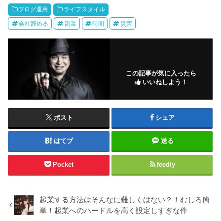
ブログ運用
ライフスタイル
会社辞める
副業
時間
災害
この記事が気に入ったら
いいねしよう！
ポスト
シェア
はてブ
送る
Pocket
feedly
起業する方法はそんなに難しくはない？！むしろ簡
単！起業へのハードルを高く設定しすぎな件