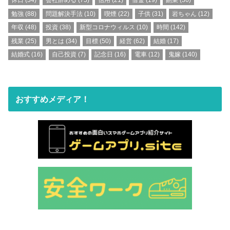
休日
(34)
会社辞める
(75)
信用
(21)
借金
(19)
副業
(36)
勉強
(88)
問題解決手法
(10)
喫煙
(22)
子供
(31)
岩ちゃん
(12)
年収
(48)
投資
(38)
新型コロナウィルス
(10)
時間
(142)
残業
(25)
男とは
(34)
目標
(50)
経営
(62)
結婚
(17)
結婚式
(16)
自己投資
(7)
記念日
(16)
電車
(12)
鬼嫁
(140)
おすすめメディア！