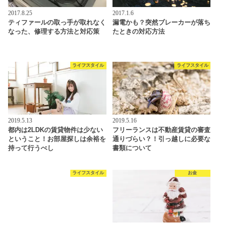
2017.8.25
2017.1.6
ティファールの取っ手が取れなく
漏電かも？突然ブレーカーが落ち
なった、修理する方法と対応策
たときの対応方法
ライフスタイル
ライフスタイル
2019.5.13
2019.5.16
都内は2LDKの賃貸物件は少ない
フリーランスは不動産賃貸の審査
ということ！お部屋探しは余裕を
通りづらい？！引っ越しに必要な
持って行うべし
書類について
ライフスタイル
お金