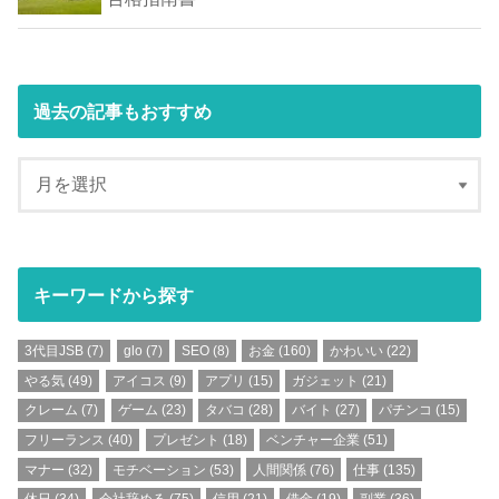
過去の記事もおすすめ
キーワードから探す
3代目JSB
(7)
glo
(7)
SEO
(8)
お金
(160)
かわいい
(22)
やる気
(49)
アイコス
(9)
アプリ
(15)
ガジェット
(21)
クレーム
(7)
ゲーム
(23)
タバコ
(28)
バイト
(27)
パチンコ
(15)
フリーランス
(40)
プレゼント
(18)
ベンチャー企業
(51)
マナー
(32)
モチベーション
(53)
人間関係
(76)
仕事
(135)