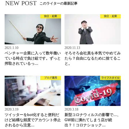
NEW POST
このライターの最新記事
独立・起業
独立・起業
2021.1.10
2020.11.13
ベンチャー企業に入って数年働い
そろそろ会社員を本気でやめてみ
ている時点で負け組です。ずっと
たら？自由になるために捨てるこ
搾取されているっ…
と。
ブログ運用
ライフスタイル
2020.3.19
2020.3.18
ツイッターをbot化すると便利だ
新型コロナウィルスの影響で…、
けど結構な頻度でアカウント停止
GW前に潰れてしまう店が続
されるから注意…
出？！コロナショック…