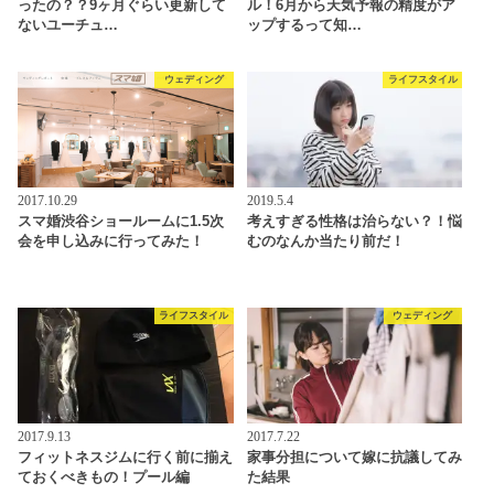
ったの？？9ヶ月ぐらい更新して
ル！6月から天気予報の精度がア
ないユーチュ…
ップするって知…
ウェディング
ライフスタイル
2017.10.29
2019.5.4
スマ婚渋谷ショールームに1.5次
考えすぎる性格は治らない？！悩
会を申し込みに行ってみた！
むのなんか当たり前だ！
ライフスタイル
ウェディング
2017.9.13
2017.7.22
フィットネスジムに行く前に揃え
家事分担について嫁に抗議してみ
ておくべきもの！プール編
た結果