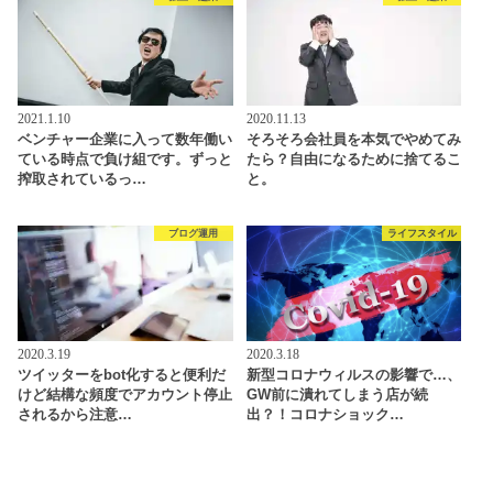
2021.1.10
2020.11.13
ベンチャー企業に入って数年働い
そろそろ会社員を本気でやめてみ
ている時点で負け組です。ずっと
たら？自由になるために捨てるこ
搾取されているっ…
と。
ブログ運用
ライフスタイル
2020.3.19
2020.3.18
ツイッターをbot化すると便利だ
新型コロナウィルスの影響で…、
けど結構な頻度でアカウント停止
GW前に潰れてしまう店が続
されるから注意…
出？！コロナショック…