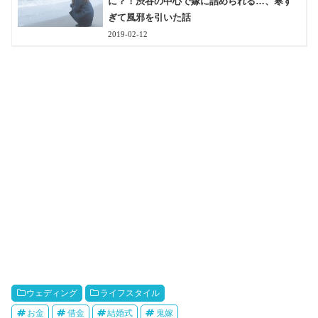
に？！渋谷の中心で嫁に詰められる…、寒す
ぎて風邪を引いた話
2019-02-12
ウェディング
ライフスタイル
お金
借金
結婚式
鬼嫁