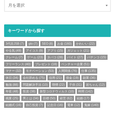
キーワードから探す
3代目JSB
(7)
glo
(7)
SEO
(8)
お金
(160)
かわいい
(22)
やる気
(49)
アイコス
(9)
アプリ
(15)
ガジェット
(21)
クレーム
(7)
ゲーム
(23)
タバコ
(28)
バイト
(27)
パチンコ
(15)
フリーランス
(40)
プレゼント
(18)
ベンチャー企業
(51)
マナー
(32)
モチベーション
(53)
人間関係
(76)
仕事
(135)
休日
(34)
会社辞める
(75)
信用
(21)
借金
(19)
副業
(36)
勉強
(88)
問題解決手法
(10)
喫煙
(22)
子供
(31)
岩ちゃん
(12)
年収
(48)
投資
(38)
新型コロナウィルス
(10)
時間
(142)
残業
(25)
男とは
(34)
目標
(50)
経営
(62)
結婚
(17)
結婚式
(16)
自己投資
(7)
記念日
(16)
電車
(12)
鬼嫁
(140)