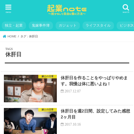
menu
search
独立・起業
鬼嫁事件簿
ガジェット
ライフスタイル
ビジネ
HOME
タグ : 休肝日
休肝日
嫁との日常
休肝日を作ることをやっぱりやめま
す。我慢は体に悪いよね！
2017.12.07
嫁との日常
休肝日を週2日間、設定してみた感想
2ヶ月目
2017.10.16