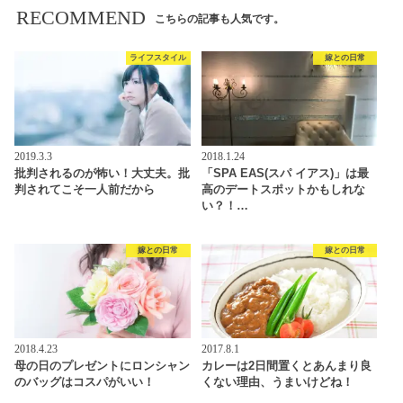
RECOMMEND
こちらの記事も人気です。
ライフスタイル
嫁との日常
2019.3.3
2018.1.24
批判されるのが怖い！大丈夫。批
「SPA EAS(スパ イアス)」は最
判されてこそ一人前だから
高のデートスポットかもしれな
い？！…
嫁との日常
嫁との日常
2018.4.23
2017.8.1
母の日のプレゼントにロンシャン
カレーは2日間置くとあんまり良
のバッグはコスパがいい！
くない理由、うまいけどね！