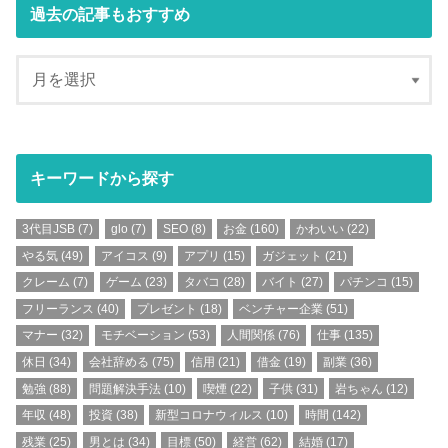
過去の記事もおすすめ
キーワードから探す
3代目JSB
(7)
glo
(7)
SEO
(8)
お金
(160)
かわいい
(22)
やる気
(49)
アイコス
(9)
アプリ
(15)
ガジェット
(21)
クレーム
(7)
ゲーム
(23)
タバコ
(28)
バイト
(27)
パチンコ
(15)
フリーランス
(40)
プレゼント
(18)
ベンチャー企業
(51)
マナー
(32)
モチベーション
(53)
人間関係
(76)
仕事
(135)
休日
(34)
会社辞める
(75)
信用
(21)
借金
(19)
副業
(36)
勉強
(88)
問題解決手法
(10)
喫煙
(22)
子供
(31)
岩ちゃん
(12)
年収
(48)
投資
(38)
新型コロナウィルス
(10)
時間
(142)
残業
(25)
男とは
(34)
目標
(50)
経営
(62)
結婚
(17)