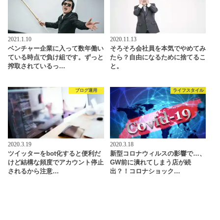
2021.1.10
2020.11.13
ベンチャー企業に入って数年働い
そろそろ会社員を本気でやめてみ
ている時点で負け組です。ずっと
たら？自由になるために捨てるこ
搾取されているっ…
と。
ブログ運用
ライフスタイル
2020.3.19
2020.3.18
ツイッターをbot化すると便利だ
新型コロナウィルスの影響で…、
けど結構な頻度でアカウント停止
GW前に潰れてしまう店が続
されるから注意…
出？！コロナショック…