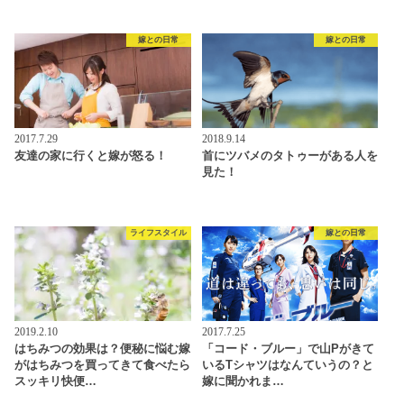
嫁との日常
嫁との日常
2017.7.29
2018.9.14
友達の家に行くと嫁が怒る！
首にツバメのタトゥーがある人を
見た！
ライフスタイル
嫁との日常
2019.2.10
2017.7.25
はちみつの効果は？便秘に悩む嫁
「コード・ブルー」で山Pがきて
がはちみつを買ってきて食べたら
いるTシャツはなんていうの？と
スッキリ快便…
嫁に聞かれま…