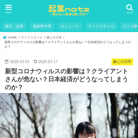
menu
search
独立・起業
鬼嫁事件簿
ガジェット
ライフスタイル
ビジネ
HOME
ライフスタイル
嫁との日常
新型コロナウィルスの影響は？クライアントさんが危ない？日本経済がどうなってしまうの
か？
2020.03.01
2020.03.17
嫁との日常
新型コロナウィルスの影響は？クライアント
さんが危ない？日本経済がどうなってしまう
のか？