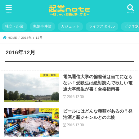
menu
search
独立・起業
鬼嫁事件簿
ガジェット
ライフスタイル
ビジネ
HOME
2016年
12月
2016年12月
資格・勉強
電気通信大学の偏差値は当てになら
ない！受験生は絶対読んで欲しい電
通大卒業生が書く合格指南書
2016.12.30
ライフスタイル
ビールにはどんな種類があるの？発
泡酒と新ジャンルとの比較
2016.12.30