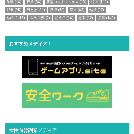
年収
(48)
投資
(38)
新型コロナウィルス
(10)
時間
(142)
残業
(25)
男とは
(34)
目標
(50)
経営
(62)
結婚
(17)
結婚式
(16)
自己投資
(7)
記念日
(16)
電車
(12)
鬼嫁
(140)
おすすめメディア！
女性向け副業メディア