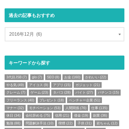
過去の記事もおすすめ
キーワードから探す
3代目JSB
(7)
glo
(7)
SEO
(8)
お金
(160)
かわいい
(22)
やる気
(49)
アイコス
(9)
アプリ
(15)
ガジェット
(21)
クレーム
(7)
ゲーム
(23)
タバコ
(28)
バイト
(27)
パチンコ
(15)
フリーランス
(40)
プレゼント
(18)
ベンチャー企業
(51)
マナー
(32)
モチベーション
(53)
人間関係
(76)
仕事
(135)
休日
(34)
会社辞める
(75)
信用
(21)
借金
(19)
副業
(36)
勉強
(88)
問題解決手法
(10)
喫煙
(22)
子供
(31)
岩ちゃん
(12)