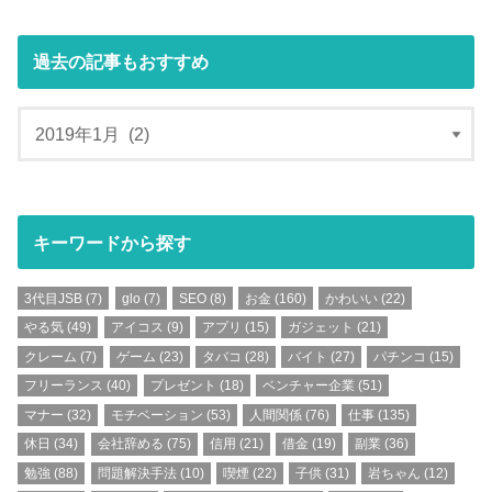
過去の記事もおすすめ
キーワードから探す
3代目JSB
(7)
glo
(7)
SEO
(8)
お金
(160)
かわいい
(22)
やる気
(49)
アイコス
(9)
アプリ
(15)
ガジェット
(21)
クレーム
(7)
ゲーム
(23)
タバコ
(28)
バイト
(27)
パチンコ
(15)
フリーランス
(40)
プレゼント
(18)
ベンチャー企業
(51)
マナー
(32)
モチベーション
(53)
人間関係
(76)
仕事
(135)
休日
(34)
会社辞める
(75)
信用
(21)
借金
(19)
副業
(36)
勉強
(88)
問題解決手法
(10)
喫煙
(22)
子供
(31)
岩ちゃん
(12)