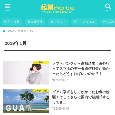
menu
search
独立・起業
鬼嫁事件簿
ガジェット
ライフスタイル
ビジネ
HOME
2019年
1月
2019年1月
お金
ソフトバンクから高額請求！海外行
ってスマホのデータ通信料金が高か
ったらどうすればいいのか？！
2019.01.28
ウェディング
グアム挙式をしてかかったお金の総
額！そしてさらに国内で結婚式する
ってさ…
2019.01.08