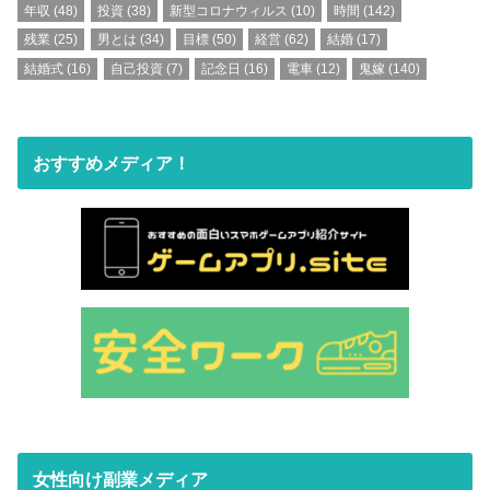
年収
(48)
投資
(38)
新型コロナウィルス
(10)
時間
(142)
残業
(25)
男とは
(34)
目標
(50)
経営
(62)
結婚
(17)
結婚式
(16)
自己投資
(7)
記念日
(16)
電車
(12)
鬼嫁
(140)
おすすめメディア！
女性向け副業メディア